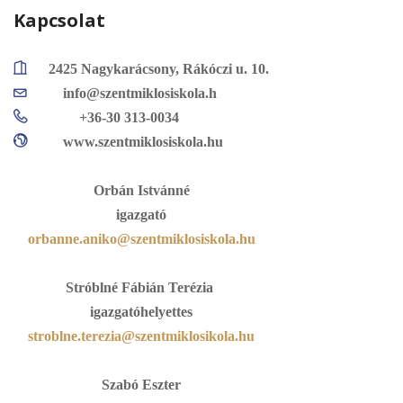
Kapcsolat
2425 Nagykarácsony, Rákóczi u. 10.
info@szentmiklosiskola.h
+36-30 313-0034
www.szentmiklosiskola.hu
Orbán Istvánné
igazgató
orbanne.aniko@szentmiklosiskola.hu
Stróblné Fábián Terézia
igazgatóhelyettes
stroblne.terezia@szentmiklosikola.hu
Szabó Eszter