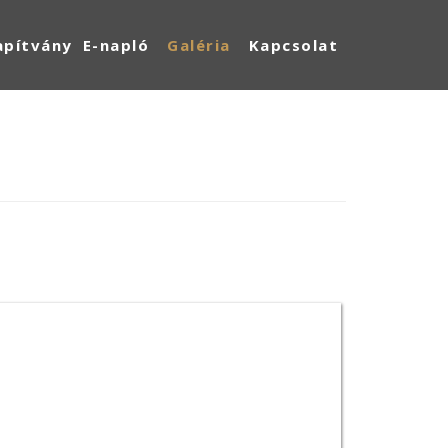
apítvány
E-napló
Galéria
Kapcsolat