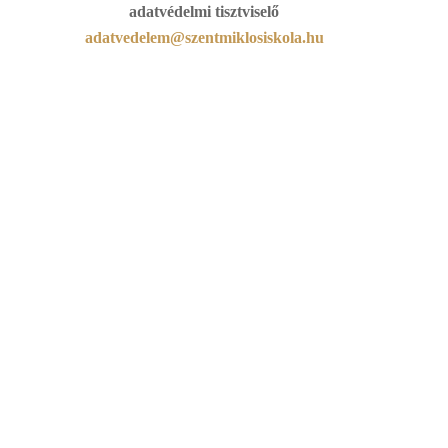
adatvédelmi tisztviselő
adatvedelem@szentmiklosiskola.hu