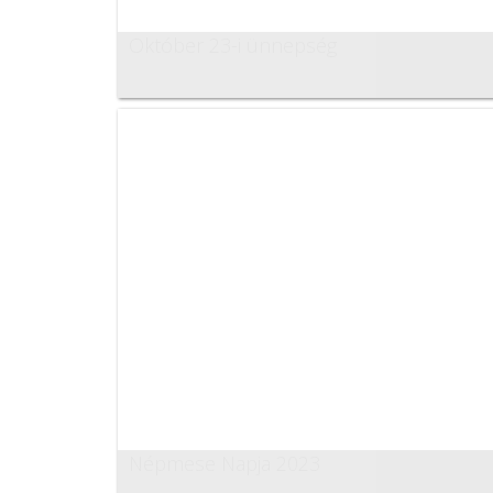
Október 23-i ünnepség
Népmese Napja 2023