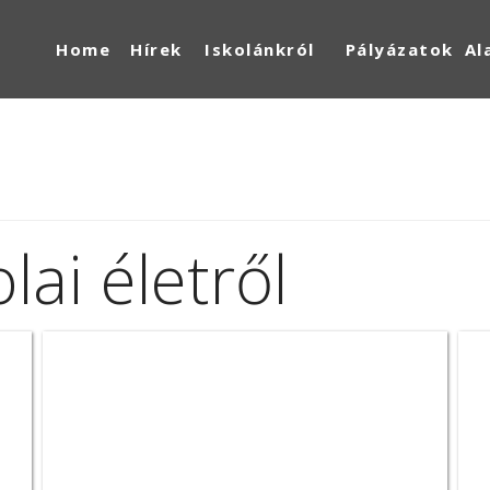
Home
Hírek
Iskolánkról
Pályázatok
Al
lai életről