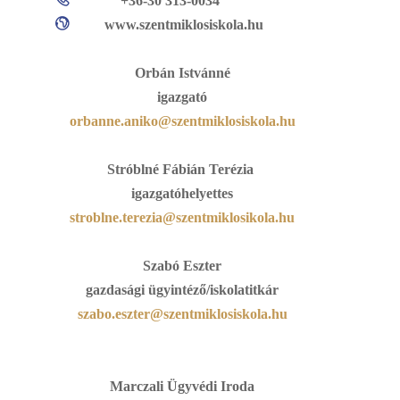
+36-30 313-0034
www.szentmiklosiskola.hu
Orbán Istvánné
igazgató
orbanne.aniko@szentmiklosiskola.hu
Stróblné Fábián Terézia
igazgatóhelyettes
stroblne.terezia@szentmiklosikola.hu
Szabó Eszter
gazdasági ügyintéző/iskolatitkár
szabo.eszter@szentmiklosiskola.hu
Marczali Ügyvédi Iroda