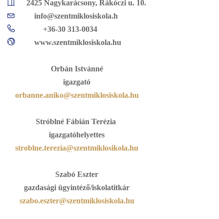
2425 Nagykarácsony, Rákóczi u. 10.
info@szentmiklosiskola.h
+36-30 313-0034
www.szentmiklosiskola.hu
Orbán Istvánné
igazgató
orbanne.aniko@szentmiklosiskola.hu
Stróblné Fábián Terézia
igazgatóhelyettes
stroblne.terezia@szentmiklosikola.hu
Szabó Eszter
gazdasági ügyintéző/iskolatitkár
szabo.eszter@szentmiklosiskola.hu