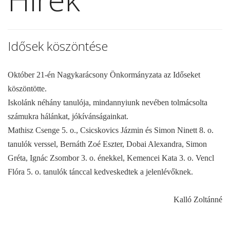
Idősek köszöntése
Október 21-én Nagykarácsony Önkormányzata az Időseket
köszöntötte.
Iskolánk néhány tanulója, mindannyiunk nevében tolmácsolta
számukra hálánkat, jókívánságainkat.
Mathisz Csenge 5. o., Csicskovics Jázmin és Simon Ninett 8. o.
tanulók verssel, Bernáth Zoé Eszter, Dobai Alexandra, Simon
Gréta, Ignác Zsombor 3. o. énekkel, Kemencei Kata 3. o. Vencl
Flóra 5. o. tanulók tánccal kedveskedtek a jelenlévőknek.
Kalló Zoltánné