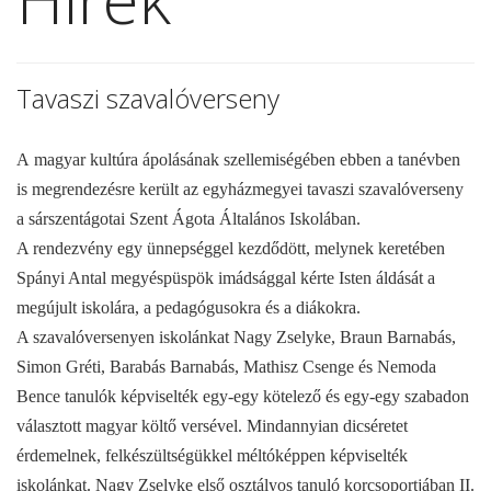
Tavaszi szavalóverseny
A magyar kultúra ápolásának szellemiségében ebben a tanévben
is megrendezésre került az egyházmegyei tavaszi szavalóverseny
a sárszentágotai Szent Ágota Általános Iskolában.
A rendezvény egy ünnepséggel kezdődött, melynek keretében
Spányi Antal megyéspüspök imádsággal kérte Isten áldását a
megújult iskolára, a pedagógusokra és a diákokra.
A szavalóversenyen iskolánkat Nagy Zselyke, Braun Barnabás,
Simon Gréti, Barabás Barnabás, Mathisz Csenge és Nemoda
Bence tanulók képviselték egy-egy kötelező és egy-egy szabadon
választott magyar költő versével. Mindannyian dicséretet
érdemelnek, felkészültségükkel méltóképpen képviselték
iskolánkat. Nagy Zselyke első osztályos tanuló korcsoportjában II.