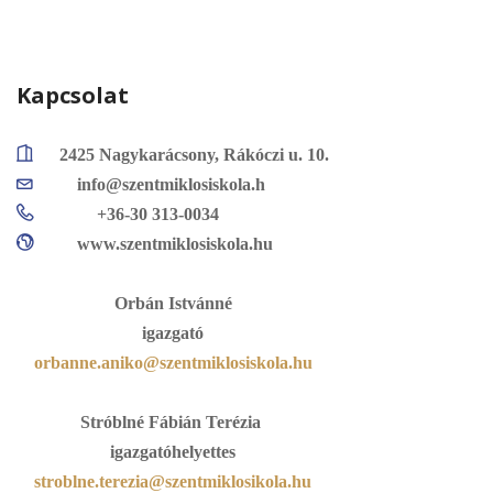
Kapcsolat
2425 Nagykarácsony, Rákóczi u. 10.
info@szentmiklosiskola.h
+36-30 313-0034
www.szentmiklosiskola.hu
Orbán Istvánné
igazgató
orbanne.aniko@szentmiklosiskola.hu
Stróblné Fábián Terézia
igazgatóhelyettes
stroblne.terezia@szentmiklosikola.hu