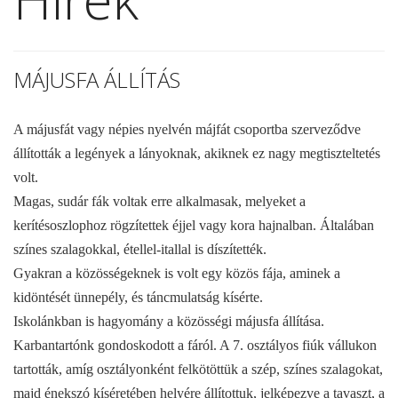
MÁJUSFA ÁLLÍTÁS
A májusfát vagy népies nyelvén májfát csoportba szerveződve
állították a legények a lányoknak, akiknek ez nagy megtiszteltetés
volt.
Magas, sudár fák voltak erre alkalmasak, melyeket a
kerítésoszlophoz rögzítettek éjjel vagy kora hajnalban. Általában
színes szalagokkal, étellel-itallal is díszítették.
Gyakran a közösségeknek is volt egy közös fája, aminek a
kidöntését ünnepély, és táncmulatság kísérte.
Iskolánkban is hagyomány a közösségi májusfa állítása.
Karbantartónk gondoskodott a fáról. A 7. osztályos fiúk vállukon
tartották, amíg osztályonként felkötöttük a szép, színes szalagokat,
majd énekszó kíséretében helyére állítottuk, jelképezve a tavaszt, a