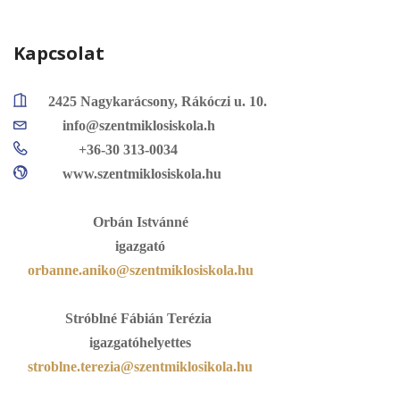
Kapcsolat
2425 Nagykarácsony, Rákóczi u. 10.
info@szentmiklosiskola.h
+36-30 313-0034
www.szentmiklosiskola.hu
Orbán Istvánné
igazgató
orbanne.aniko@szentmiklosiskola.hu
Stróblné Fábián Terézia
igazgatóhelyettes
stroblne.terezia@szentmiklosikola.hu