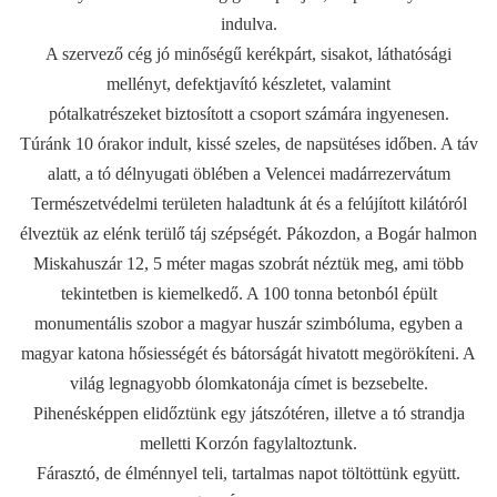
indulva.
A szervező cég jó minőségű kerékpárt, sisakot, láthatósági
mellényt, defektjavító készletet, valamint
pótalkatrészeket biztosított a csoport számára ingyenesen.
Túránk 10 órakor indult, kissé szeles, de napsütéses időben. A táv
alatt, a tó délnyugati öblében a Velencei madárrezervátum
Természetvédelmi területen haladtunk át és a felújított kilátóról
élveztük az elénk terülő táj szépségét. Pákozdon, a Bogár halmon
Miskahuszár 12, 5 méter magas szobrát néztük meg, ami több
tekintetben is kiemelkedő. A 100 tonna betonból épült
monumentális szobor a magyar huszár szimbóluma, egyben a
magyar katona hősiességét és bátorságát hivatott megörökíteni. A
világ legnagyobb ólomkatonája címet is bezsebelte.
Pihenésképpen elidőztünk egy játszótéren, illetve a tó strandja
melletti Korzón fagylaltoztunk.
Fárasztó, de élménnyel teli, tartalmas napot töltöttünk együtt.