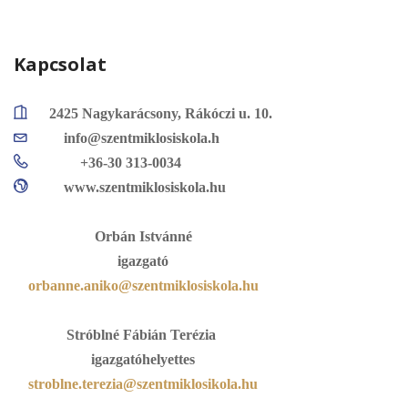
Kapcsolat
2425 Nagykarácsony, Rákóczi u. 10.
info@szentmiklosiskola.h
+36-30 313-0034
www.szentmiklosiskola.hu
Orbán Istvánné
igazgató
orbanne.aniko@szentmiklosiskola.hu
Stróblné Fábián Terézia
igazgatóhelyettes
stroblne.terezia@szentmiklosikola.hu