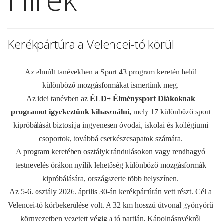
Kerékpártúra a Velencei-tó körül
Az elmúlt tanévekben a Sport 43 program keretén belül
különböző mozgásformákat ismertünk meg.
Az idei tanévben az
ÉLD+ Élménysport Diákoknak
programot igyekeztünk kihasználni,
mely 17 különböző sport
kipróbálását biztosítja ingyenesen óvodai, iskolai és kollégiumi
csoportok, továbbá cserkészcsapatok számára.
A program keretében osztálykirándulásokon vagy rendhagyó
testnevelés órákon nyílik lehetőség különböző mozgásformák
kipróbálására, országszerte több helyszínen.
Az 5-6. osztály 2026. április 30-án kerékpártúrán vett részt. Cél a
Velencei-tó körbekerülése volt. A 32 km hosszú útvonal gyönyörű
környezetben vezetett végig a tó partján, Kápolnásnyékről