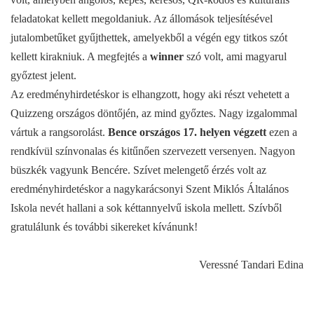
feladatokat kellett megoldaniuk. Az állomások teljesítésével
jutalombetűket gyűjthettek, amelyekből a végén egy titkos szót
kellett kirakniuk. A megfejtés a
winner
szó volt, ami magyarul
győztest jelent.
Az eredményhirdetéskor is elhangzott, hogy aki részt vehetett a
Quizzeng országos döntőjén, az mind győztes. Nagy izgalommal
vártuk a rangsorolást.
Bence országos 17. helyen végzett
ezen a
rendkívül színvonalas és kitűnően szervezett versenyen. Nagyon
büszkék vagyunk Bencére. Szívet melengető érzés volt az
eredményhirdetéskor a nagykarácsonyi Szent Miklós Általános
Iskola nevét hallani a sok kéttannyelvű iskola mellett. Szívből
gratulálunk és további sikereket kívánunk!
Veressné Tandari Edina