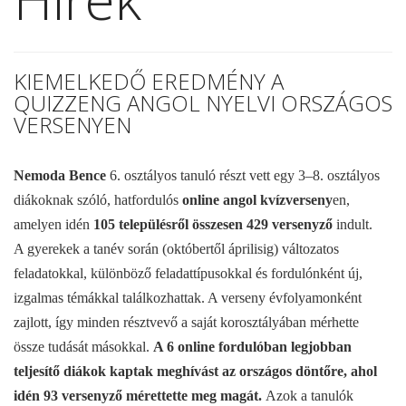
KIEMELKEDŐ EREDMÉNY A
QUIZZENG ANGOL NYELVI ORSZÁGOS
VERSENYEN
Nemoda Bence
6. osztályos tanuló részt vett egy 3–8. osztályos
diákoknak szóló, hatfordulós
online angol kvízverseny
en,
amelyen idén
105 településről összesen 429 versenyző
indult.
A gyerekek a tanév során (októbertől áprilisig) változatos
feladatokkal, különböző feladattípusokkal és fordulónként új,
izgalmas témákkal találkozhattak. A verseny évfolyamonként
zajlott, így minden résztvevő a saját korosztályában mérhette
össze tudását másokkal.
A 6 online fordulóban legjobban
teljesítő diákok kaptak meghívást az országos döntőre, ahol
idén 93 versenyző mérettette meg magát.
Azok a tanulók