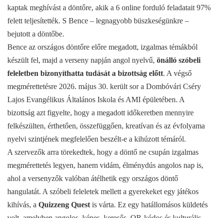
kaptak meghívást a döntőre, akik a 6 online forduló feladatait 97%
felett teljesítették. S Bence – legnagyobb büszkeségünkre –
bejutott a döntőbe.
Bence az országos döntőre előre megadott, izgalmas témákból
készült fel, majd a verseny napján angol nyelvű,
önálló szóbeli
feleletben bizonyíthatta tudását a bizottság előtt
. A végső
megmérettetésre 2026. május 30. került sor a Dombóvári Cséry
Lajos Evangélikus Általános Iskola és AMI épületében. A
bizottság azt figyelte, hogy a megadott időkeretben mennyire
felkészülten, érthetően, összefüggően, kreatívan és az évfolyama
nyelvi szintjének megfelelően beszélt-e a kihúzott témáról.
A szervezők arra törekedtek, hogy a döntő ne csupán izgalmas
megmérettetés legyen, hanem vidám, élménydús angolos nap is,
ahol a versenyzők valóban átélhetik egy országos döntő
hangulatát. A szóbeli feleletek mellett a gyerekeket egy játékos
kihívás, a
Quizzeng Quest
is várta. Ez egy hatállomásos küldetés
volt, amelyben angolos, képes, keresős, QR-kódos és kulturális