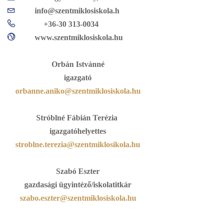
info@szentmiklosiskola.h
+36-30 313-0034
www.szentmiklosiskola.hu
Orbán Istvánné
igazgató
orbanne.aniko@szentmiklosiskola.hu
Stróblné Fábián Terézia
igazgatóhelyettes
stroblne.terezia@szentmiklosikola.hu
Szabó Eszter
gazdasági ügyintéző/iskolatitkár
szabo.eszter@szentmiklosiskola.hu