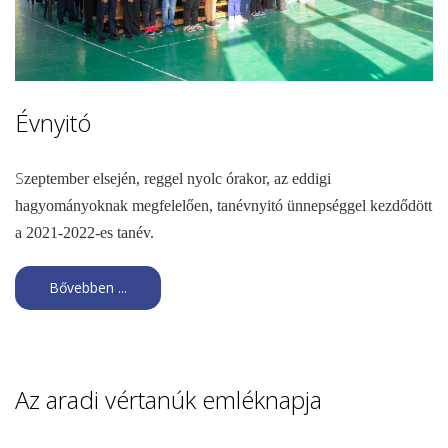
Évnyitó
S
zeptember elsején, reggel nyolc órakor, az eddigi
hagyományoknak megfelelően, tanévnyitó ünnepséggel kezdődött
a 2021-2022-es tanév.
Bővebben ...
Az aradi vértanúk emléknapja