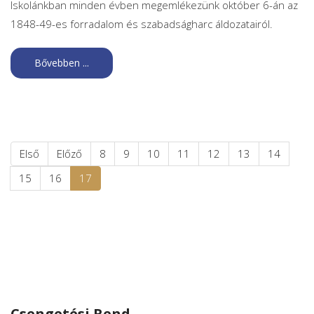
Iskolánkban minden évben megemlékezünk október 6-án az
1848-49-es forradalom és szabadságharc áldozatairól.
Bővebben ...
Első
Előző
8
9
10
11
12
13
14
15
16
17
Csengetési Rend