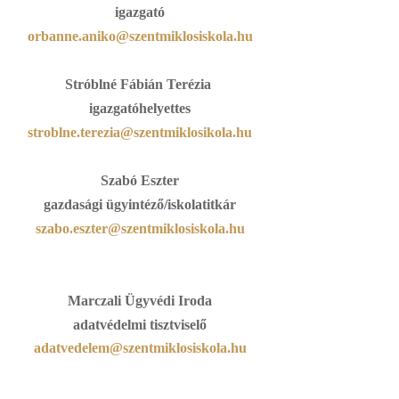
igazgató
orbanne.aniko@szentmiklosiskola.hu
Stróblné Fábián Terézia
igazgatóhelyettes
stroblne.terezia@szentmiklosikola.hu
Szabó Eszter
gazdasági ügyintéző/iskolatitkár
szabo.eszter@szentmiklosiskola.hu
Marczali Ügyvédi Iroda
adatvédelmi tisztviselő
adatvedelem@szentmiklosiskola.hu