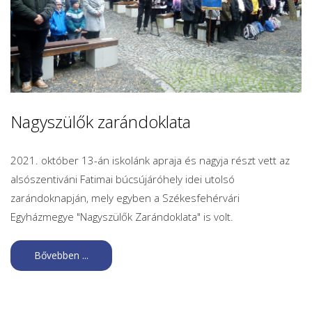
Nagyszülők zarándoklata
2021. október 13-án iskolánk apraja és nagyja részt vett az
alsószentiváni Fatimai búcsújáróhely idei utolsó
zarándoknapján, mely egyben a Székesfehérvári
Egyházmegye "Nagyszülők Zarándoklata" is volt.
Bővebben ...