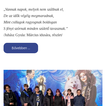
„
Vannak napok, melyek nem szállnak el,
De az idők végéig megmaradnak,
Mint csillagok ragyognak boldogan
S fényt szórnak minden születő tavasznak.”
/Juhász Gyula: Március idusára, részlet/
Bővebben ...