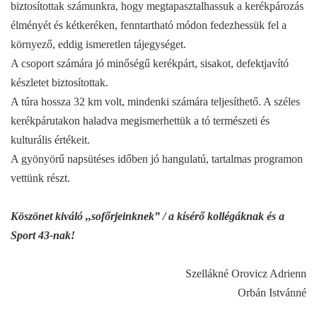
biztosítottak számunkra, hogy megtapasztalhassuk a kerékpározás
élményét és kétkeréken, fenntartható módon fedezhessük fel a
környező, eddig ismeretlen tájegységet.
A csoport számára jó minőségű kerékpárt, sisakot, defektjavító
készletet biztosítottak.
A túra hossza 32 km volt, mindenki számára teljesíthető. A széles
kerékpárutakon haladva megismerhettük a tó természeti és
kulturális értékeit.
A gyönyörű napsütéses időben jó hangulatú, tartalmas programon
vettünk részt.
Köszönet kiváló ,,sofőrjeinknek” / a kísérő kollégáknak és a
Sport 43-nak!
Szellákné Orovicz Adrienn
Orbán Istvánné