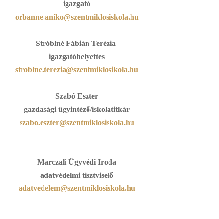
igazgató
orbanne.aniko@szentmiklosiskola.hu
Stróblné Fábián Terézia
igazgatóhelyettes
stroblne.terezia@szentmiklosikola.hu
Szabó Eszter
gazdasági ügyintéző/iskolatitkár
szabo.eszter@szentmiklosiskola.hu
Marczali Ügyvédi Iroda
adatvédelmi tisztviselő
adatvedelem@szentmiklosiskola.hu