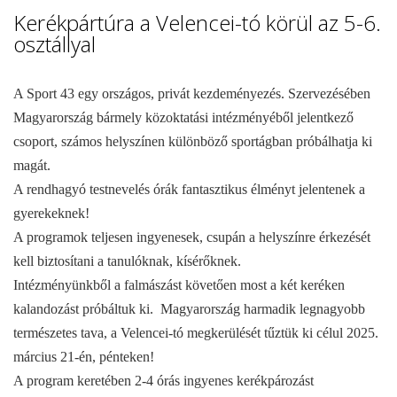
Kerékpártúra a Velencei-tó körül az 5-6.
osztállyal
A Sport 43 egy országos, privát kezdeményezés. Szervezésében
Magyarország bármely közoktatási intézményéből jelentkező
csoport, számos helyszínen különböző sportágban próbálhatja ki
magát.
A rendhagyó testnevelés órák fantasztikus élményt jelentenek a
gyerekeknek!
A programok teljesen ingyenesek, csupán a helyszínre érkezését
kell biztosítani a tanulóknak, kísérőknek.
Intézményünkből a falmászást követően most a két keréken
kalandozást próbáltuk ki. Magyarország harmadik legnagyobb
természetes tava, a Velencei-tó megkerülését tűztük ki célul 2025.
március 21-én, pénteken!
A program keretében 2-4 órás ingyenes kerékpározást