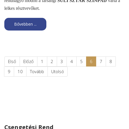
rendhagyó módon a farsangi
SULI SZTÁR SZÍNPAD
várta a
lelkes résztvevőket.
Bővebben ...
Első
Előző
1
2
3
4
5
6
7
8
9
10
Tovább
Utolsó
Csengetési Rend