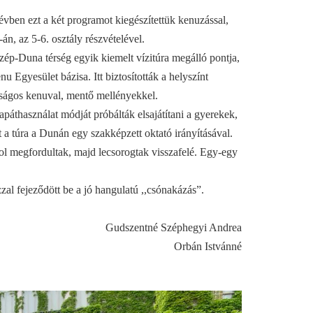
évben ezt a két programot kiegészítettük kenuzással,
án, az 5-6. osztály részvételével.
p-Duna térség egyik kiemelt vízitúra megálló pontja,
 Egyesület bázisa. Itt biztosították a helyszínt
nságos kenuval, mentő mellényekkel.
lapáthasználat módját próbálták elsajátítani a gyerekek,
t a túra a Dunán egy szakképzett oktató irányításával.
ol megfordultak, majd lecsorogtak visszafelé. Egy-egy
zal fejeződött be a jó hangulatú ,,csónakázás”.
Gudszentné Széphegyi Andrea
Orbán Istvánné