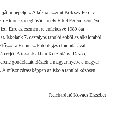
pját ünnepeljük. A kézirat szerint Kölcsey Ferenc
e a Himnusz megírását, amely Erkel Ferenc zenéjével
ett. Erre az eseményre emlékezve 1989 óta
át. Iskolánk 7. osztályos tanulói ebből az alkalomból
 Először a Himnusz különleges elmondásával
rtó erejét. A továbbiakban Kosztolányi Dezső,
renc gondolatait idézték a magyar nyelv, a magyar
l. A műsor zárásaképpen az iskola tanulói közösen
Reichardtné Kovács Erzsébet