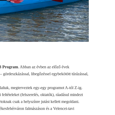
3 Program
. Abban az évben az előző évek
– gördeszkázással, libegőzéssel egybekötött túrázással,
llaltak, megterveztek egy-egy programot A-tól Z-ig.
feltételeket (felszerelés, oktatók), ráadásul mindezt
rtoknak csak a helyszínre jutást kellett megoldani.
ékesfehérváron falmászáson és a Velencei-tavi