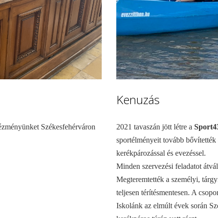
Kenuzás
ntézményünket Székesfehérváron
2021 tavaszán jött létre a
Sport4
sportélményeit tovább bővítették 
kerékpározással és evezéssel.
Minden szervezési feladatot átvá
Megteremtették a személyi, tárgyi 
teljesen térítésmentesen. A csopo
Iskolánk az elmúlt évek során Sz