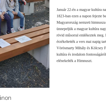
Január 22-én a magyar kultúra na
1823-ban ezen a napon fejezte b
Magyarország nemzeti himnusza l
ünnepeljük a magyar kultúra napj
rövid műsorral emlékeztek meg.
érzékeltették a vers mai napig ta
Vörösmarty Mihály és Kölcsey Fe
kultúra és irodalom fontosságáró
elénekelték a Himnuszt.
vánon