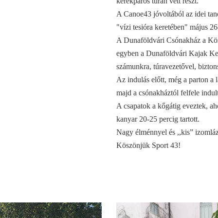
kerékpáros túrán vett részt.
A Canoe43 jóvoltából az idei tan
"vízi tesióra keretében" május 26-
A Dunaföldvári Csónakház a Közé
egyben a Dunaföldvári Kajak Kenu
számunkra, túravezetővel, bizto
Az indulás előtt, még a parton a 
majd a csónakháztól felfele indul
A csapatok a kőgátig eveztek, ah
kanyar 20-25 percig tartott.
Nagy élménnyel és ,,kis” izomláz
Köszönjük Sport 43!